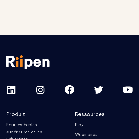
Les employeur.euse.s peuvent lire ce guide sur la
création d'un projet réussi dans le cadre d'Avance
Ontario.
Il souligne les éléments clés nécessaires dans
votre demande de jumelage de projet afin d'accélérer
l'approbation par l'équipe d'Avance Ontario.
Produit
Ressources
Pour les écoles
Blog
supérieures et les
Webinaires