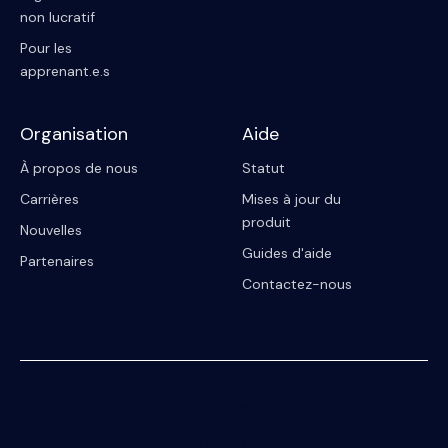
non lucratif
Pour les
apprenant.e.s
Organisation
Aide
À propos de nous
Statut
Carrières
Mises à jour du
produit
Nouvelles
Guides d'aide
Partenaires
Contactez-nous
2023 Riipen
Tous droits réservés. L'inscription ou l'utilisation de ce site constitue l'acceptation de