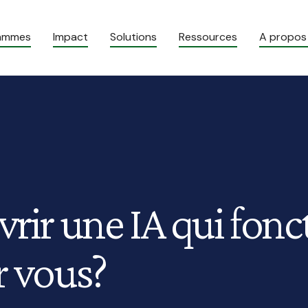
rammes
Impact
Solutions
Ressources
A propos
vrir une IA qui fon
r vous?