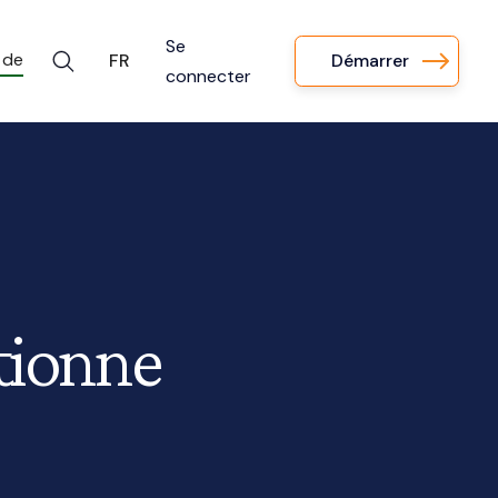
Se
 de
Démarrer
FR
connecter
ctionne