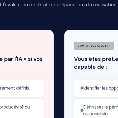
t l'évaluation de l'état de préparation à la réalisatio
COMPATIBLE AVEC L'IA
par l'IA » si vos
Vous êtes prêt.e
capable de :
airement définis.
Identifier les oppo
roductivité ou
Définissez le pér
responsable.