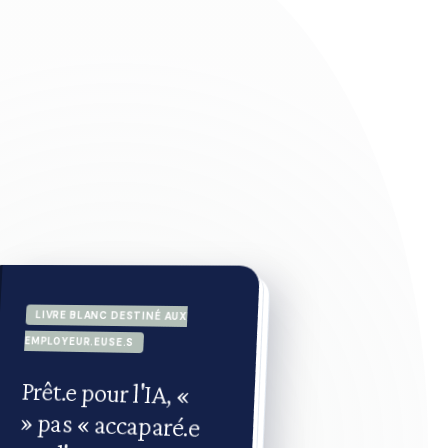
LIVRE BLANC DESTINÉ AUX
EMPLOYEUR.EUSE.S
Prêt.e pour l'IA, «
» pas « accaparé.e