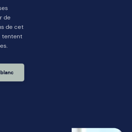
ses
r de
ns de cet
s tentent
es.
 blanc