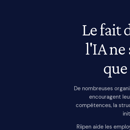
Le fait 
l'IA ne
que 
De nombreuses organisa
encouragent leur
compétences, la struc
in
Riipen aide les emplo