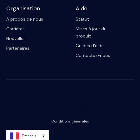
Organisation
Aide
A propos de nous
Statut
Carrières
Mises à jour du
produit
Nouvelles
Guides d'aide
Partenaires
Contactez-nous
2023 Riipen
Tous droits réservés. L'inscription ou l'utilisation de ce site constitue
l'acceptation de nos conditions générales d'utilisation.
Conditions générales
Français