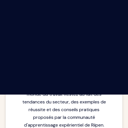
Le rapport Riipen infolettre.
Les dernières perspectives issues de la
rencontre entre l'apprentissage et le
monde du travail. Restez au fait des
tendances du secteur, des exemples de
réussite et des conseils pratiques
proposés par la communauté
d'apprentissage expérientiel de Riipen.