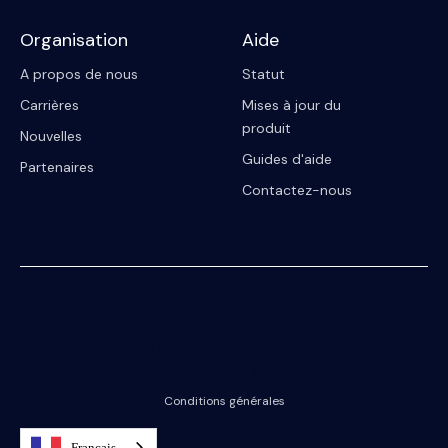
Organisation
Aide
A propos de nous
Statut
Carrières
Mises à jour du
produit
Nouvelles
Guides d'aide
Partenaires
Contactez-nous
2023 Riipen
Tous droits réservés. L'inscription ou l'utilisation de ce site constitue
l'acceptation de nos conditions générales d'utilisation.
Conditions générales
Français