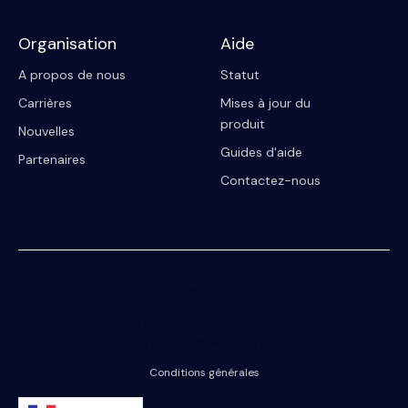
Organisation
Aide
A propos de nous
Statut
Carrières
Mises à jour du
produit
Nouvelles
Guides d'aide
Partenaires
Contactez-nous
2023 Riipen
Tous droits réservés. L'inscription ou l'utilisation de ce site constitue
l'acceptation de nos conditions générales d'utilisation.
Conditions générales