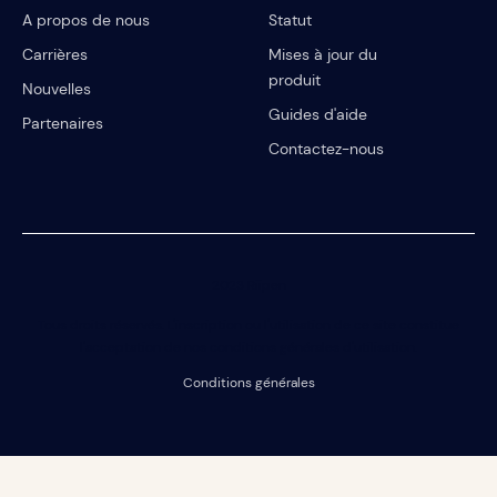
A propos de nous
Statut
Carrières
Mises à jour du
produit
Nouvelles
Guides d'aide
Partenaires
Contactez-nous
2023 Riipen
Tous droits réservés. L'inscription ou l'utilisation de ce site constitue
l'acceptation de nos conditions générales d'utilisation.
Conditions générales