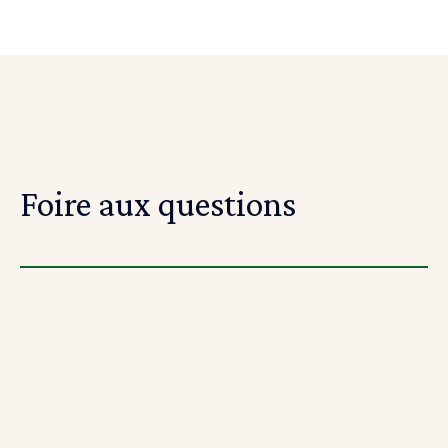
Foire aux questions
Qu'est-ce que la plateforme
d'apprentissage par projet Riipen?