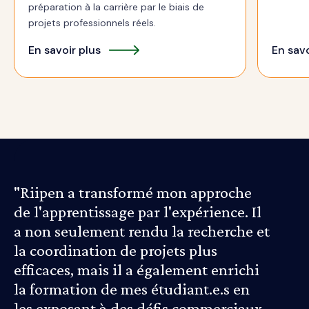
préparation à la carrière par le biais de
projets professionnels réels.
En savoir plus
En savo
"Riipen a transformé mon approche
de l'apprentissage par l'expérience. Il
a non seulement rendu la recherche et
la coordination de projets plus
efficaces, mais il a également enrichi
la formation de mes étudiant.e.s en
les exposant à des défis commerciaux