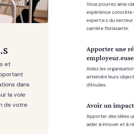
Vous pourrez ainsi cla
expérience concrète 
expert.e.s du secteur
carrière florissante.
.s
Apporter une ré
employeur.euse
s et
Aidez les organisation
apportant
atteindre leurs objec
ations dans
d'études.
ur la voie
on de votre
Avoir un impact 
Apporter des idées un
aider à innover et à ré