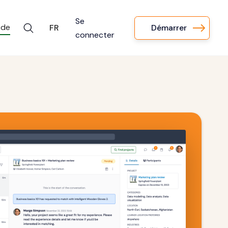
Se
 de
Démarrer
FR
connecter