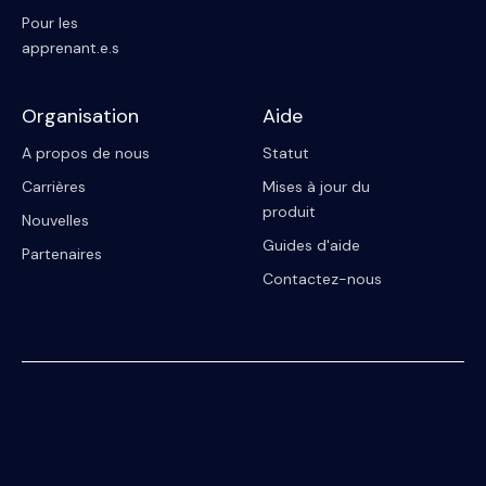
Pour les
apprenant.e.s
Organisation
Aide
A propos de nous
Statut
Carrières
Mises à jour du
produit
Nouvelles
Guides d'aide
Partenaires
Contactez-nous
2023 Riipen
Tous droits réservés. L'inscription ou l'utilisation de ce site constitue
l'acceptation de nos conditions générales d'utilisation.