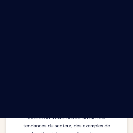
Le rapport Riipen infolettre.
Les dernières perspectives issues de la
rencontre entre l'apprentissage et le
monde du travail. Restez au fait des
tendances du secteur, des exemples de